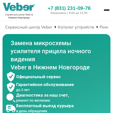
+7 (831) 231-09-76
Ежедневно с 9:00 до 21:00
Сервисный центр Veber
в
Нижнем Новгороде
Сервисный центр Veber
Каталог устройств
Ремон
Замена микросхемы
усилителя прицела ночного
видения
Veber в Нижнем Новгороде
Официальный сервис
Гарантийное обслуживание
до 3 лет
Диагностика за наш счет,
ремонт по желанию
Бесплатный выезд курьера
в день обращения