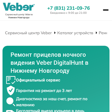
+7 (831) 231-09-76
Ежедневно с 9:00 до 21:00
Сервисный центр Veber
в
Нижнем Новгороде
Сервисный центр Veber
Каталог устройств
Ремон
Ремонт прицелов ночного
видения Veber DigitalHunt в
Нижнему Новгороду
Официальный сервис
Гарантия на ремонт до 3 лет
Диагностика за наш счет, ремонт по
желанию
Бесплатный выезд курьера в день