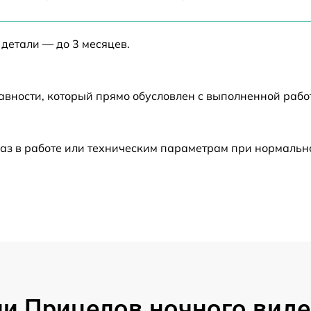
от 60 мин
 детали — до 3 месяцев.
от 60 мин
от 60 мин
авности, который прямо обусловлен с выполненной рабо
от 60 мин
аз в работе или техническим параметрам при нормальн
от 60 мин
от 60 мин
от 60 мин
от 60 мин
 Прицелов ночного видени