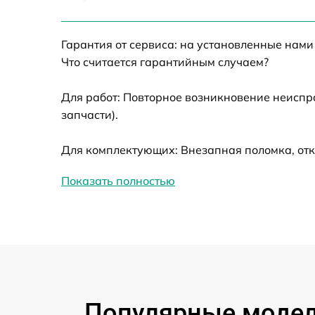
Ремонт датчика синхроимпульсов
Гарантия от сервиса: на установленные нами
Калибровка и настройка тепловизора
Что считается гарантийным случаем?
Ремонт встроенного дальнометра и
Для работ: Повторное возникновение неиспр
других устройств
запчасти).
Замена ключей управления
Для комплектующих: Внезапная поломка, отк
Ремонт цепи питания
Показать полностью
Замена USB порта
Замена процессора
Замена аккумулятора
Популярные модели