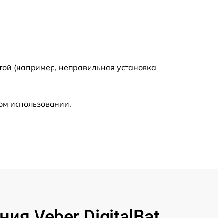
1550 р
750 р
750 р
той (например, неправильная установка
590 р
ом использовании.
1000 р
590 р
650 р
590 р
я Veber DigitalBat