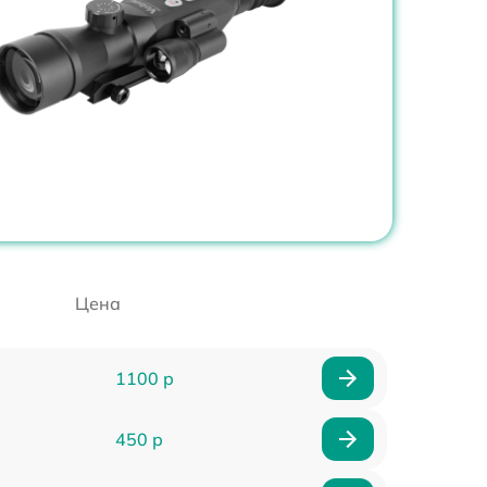
Цена
1100 р
450 р