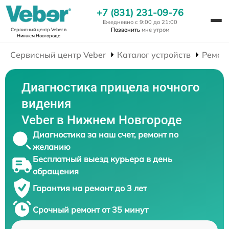
+7 (831) 231-09-76
Ежедневно с 9:00 до 21:00
Позвонить
мне утром
Сервисный центр Veber
в
Нижнем Новгороде
Сервисный центр Veber
Каталог устройств
Ремон
Диагностика прицела ночного
видения
Veber в Нижнем Новгороде
Диагностика за наш счет, ремонт по
желанию
Бесплатный выезд курьера в день
обращения
Гарантия на ремонт до 3 лет
Срочный ремонт от 35 минут