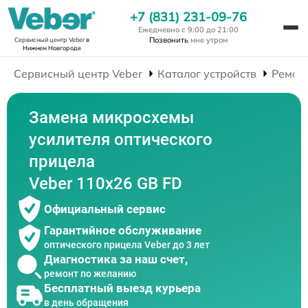
+7 (831) 231-09-76
Ежедневно с 9:00 до 21:00
Позвонить
мне утром
Сервисный центр Veber
в
Нижнем Новгороде
Сервисный центр Veber
Каталог устройств
Ремон
Замена микросхемы
усилителя оптического
прицела
Veber 110х26 GB FD
Официальный сервис
Гарантийное обслуживание
оптического прицела Veber до 3 лет
Диагностика за наш счет,
ремонт по желанию
Бесплатный выезд курьера
в день обращения